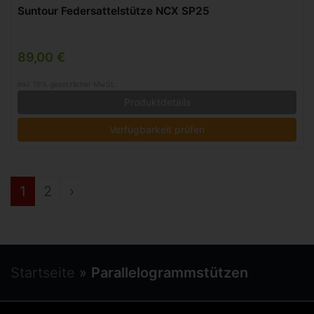
Suntour Federsattelstütze NCX SP25
89,00 €
inkl. 19% gesetzlicher MwSt.
Produktdetails
Verfügbarkeit prüfen
1
2
›
Startseite
»
Parallelogrammstützen