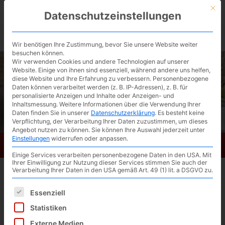
Skip
Mit d
Datenschutzeinstellungen
to
BIKESATTEL.de / kostenlose Ergonomie-
main
content
Beratung ▶︎
Wir benötigen Ihre Zustimmung, bevor Sie unsere Website weiter
besuchen können.
Wir verwenden Cookies und andere Technologien auf unserer
Website. Einige von ihnen sind essenziell, während andere uns helfen,
diese Website und Ihre Erfahrung zu verbessern.
Personenbezogene
Daten können verarbeitet werden (z. B. IP-Adressen), z. B. für
personalisierte Anzeigen und Inhalte oder Anzeigen- und
Inhaltsmessung.
Weitere Informationen über die Verwendung Ihrer
Daten finden Sie in unserer
Datenschutzerklärung
.
Es besteht keine
Verpflichtung, der Verarbeitung Ihrer Daten zuzustimmen, um dieses
Angebot nutzen zu können.
Sie können Ihre Auswahl jederzeit unter
Einstellungen
widerrufen oder anpassen.
Bikesattel.de
Toggl
Einige Services verarbeiten personenbezogene Daten in den USA. Mit
navig
Ihrer Einwilligung zur Nutzung dieser Services stimmen Sie auch der
Verarbeitung Ihrer Daten in den USA gemäß Art. 49 (1) lit. a DSGVO zu.
Parallelogrammstützen
Es folgt eine Liste der Service-Gruppen, für die eine Einwilligun
Essenziell
Parallelogramm Sattelstützen bieten
Statistiken
aufgrund ihrer Konstruktion viel Komfort.
Externe Medien