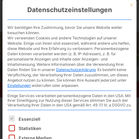
Skip
Mit d
Datenschutzeinstellungen
to
BIKESATTEL.de / kostenlose Ergonomie-
main
content
Beratung ▶︎
Wir benötigen Ihre Zustimmung, bevor Sie unsere Website weiter
besuchen können.
Wir verwenden Cookies und andere Technologien auf unserer
Website. Einige von ihnen sind essenziell, während andere uns helfen,
diese Website und Ihre Erfahrung zu verbessern.
Personenbezogene
Daten können verarbeitet werden (z. B. IP-Adressen), z. B. für
personalisierte Anzeigen und Inhalte oder Anzeigen- und
Inhaltsmessung.
Weitere Informationen über die Verwendung Ihrer
Daten finden Sie in unserer
Datenschutzerklärung
.
Es besteht keine
Verpflichtung, der Verarbeitung Ihrer Daten zuzustimmen, um dieses
Angebot nutzen zu können.
Sie können Ihre Auswahl jederzeit unter
Einstellungen
widerrufen oder anpassen.
Bikesattel.de
Toggl
Einige Services verarbeiten personenbezogene Daten in den USA. Mit
navig
Ihrer Einwilligung zur Nutzung dieser Services stimmen Sie auch der
Verarbeitung Ihrer Daten in den USA gemäß Art. 49 (1) lit. a DSGVO zu.
E-Bikesattel oder Fahrradsattel?
Es folgt eine Liste der Service-Gruppen, für die eine Einwilligun
Essenziell
Statistiken
Externe Medien