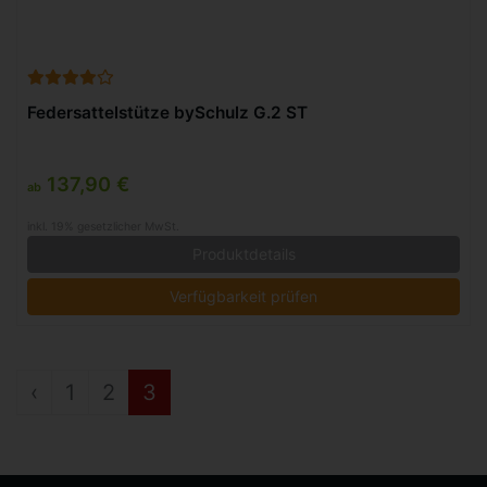
Federsattelstütze bySchulz G.2 ST
137,90 €
ab
inkl. 19% gesetzlicher MwSt.
Produktdetails
Verfügbarkeit prüfen
‹
1
2
3