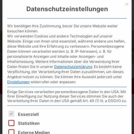
Skip
Mit d
Datenschutzeinstellungen
to
BIKESATTEL.de / kostenlose Ergonomie-
main
content
Beratung ▶︎
Wir benötigen Ihre Zustimmung, bevor Sie unsere Website weiter
besuchen können.
Wir verwenden Cookies und andere Technologien auf unserer
Website. Einige von ihnen sind essenziell, während andere uns helfen,
diese Website und Ihre Erfahrung zu verbessern.
Personenbezogene
Daten können verarbeitet werden (z. B. IP-Adressen), z. B. für
personalisierte Anzeigen und Inhalte oder Anzeigen- und
Inhaltsmessung.
Weitere Informationen über die Verwendung Ihrer
Daten finden Sie in unserer
Datenschutzerklärung
.
Es besteht keine
Verpflichtung, der Verarbeitung Ihrer Daten zuzustimmen, um dieses
Angebot nutzen zu können.
Sie können Ihre Auswahl jederzeit unter
Einstellungen
widerrufen oder anpassen.
Bikesattel.de
Toggl
Einige Services verarbeiten personenbezogene Daten in den USA. Mit
navig
Ihrer Einwilligung zur Nutzung dieser Services stimmen Sie auch der
Verarbeitung Ihrer Daten in den USA gemäß Art. 49 (1) lit. a DSGVO zu.
Übersicht Sattelstützen mit
Federung
Es folgt eine Liste der Service-Gruppen, für die eine Einwilligun
Essenziell
Statistiken
Externe Medien