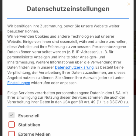
Skip
Mit d
Datenschutzeinstellungen
to
BIKESATTEL.de / kostenlose Ergonomie-
main
content
Beratung ▶︎
Wir benötigen Ihre Zustimmung, bevor Sie unsere Website weiter
besuchen können.
Wir verwenden Cookies und andere Technologien auf unserer
Website. Einige von ihnen sind essenziell, während andere uns helfen,
diese Website und Ihre Erfahrung zu verbessern.
Personenbezogene
Daten können verarbeitet werden (z. B. IP-Adressen), z. B. für
personalisierte Anzeigen und Inhalte oder Anzeigen- und
Inhaltsmessung.
Weitere Informationen über die Verwendung Ihrer
Daten finden Sie in unserer
Datenschutzerklärung
.
Es besteht keine
Verpflichtung, der Verarbeitung Ihrer Daten zuzustimmen, um dieses
Angebot nutzen zu können.
Sie können Ihre Auswahl jederzeit unter
Einstellungen
widerrufen oder anpassen.
Bikesattel.de
Toggl
Einige Services verarbeiten personenbezogene Daten in den USA. Mit
navig
Ihrer Einwilligung zur Nutzung dieser Services stimmen Sie auch der
Verarbeitung Ihrer Daten in den USA gemäß Art. 49 (1) lit. a DSGVO zu.
Hobson
Es folgt eine Liste der Service-Gruppen, für die eine Einwilligun
Essenziell
Richard Hobson aus USA gilt als der
Statistiken
Vorreiter für Fahrradsättel die den
Externe Medien