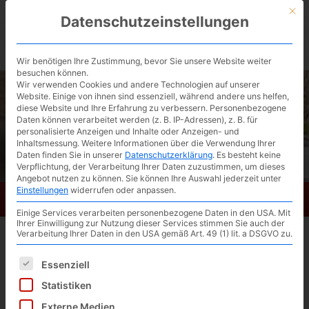
Skip
Mit d
Datenschutzeinstellungen
to
BIKESATTEL.de / kostenlose Ergonomie-
main
content
Beratung ▶︎
Wir benötigen Ihre Zustimmung, bevor Sie unsere Website weiter
besuchen können.
Wir verwenden Cookies und andere Technologien auf unserer
Website. Einige von ihnen sind essenziell, während andere uns helfen,
diese Website und Ihre Erfahrung zu verbessern.
Personenbezogene
Daten können verarbeitet werden (z. B. IP-Adressen), z. B. für
personalisierte Anzeigen und Inhalte oder Anzeigen- und
Inhaltsmessung.
Weitere Informationen über die Verwendung Ihrer
Daten finden Sie in unserer
Datenschutzerklärung
.
Es besteht keine
Verpflichtung, der Verarbeitung Ihrer Daten zuzustimmen, um dieses
Angebot nutzen zu können.
Sie können Ihre Auswahl jederzeit unter
Einstellungen
widerrufen oder anpassen.
Bikesattel.de
Toggl
Einige Services verarbeiten personenbezogene Daten in den USA. Mit
navig
Ihrer Einwilligung zur Nutzung dieser Services stimmen Sie auch der
Verarbeitung Ihrer Daten in den USA gemäß Art. 49 (1) lit. a DSGVO zu.
Brooks Proofide Sattel Fett
Es folgt eine Liste der Service-Gruppen, für die eine Einwilligun
Essenziell
(4 / 5 bei 35 Stimmen)
Statistiken
Externe Medien