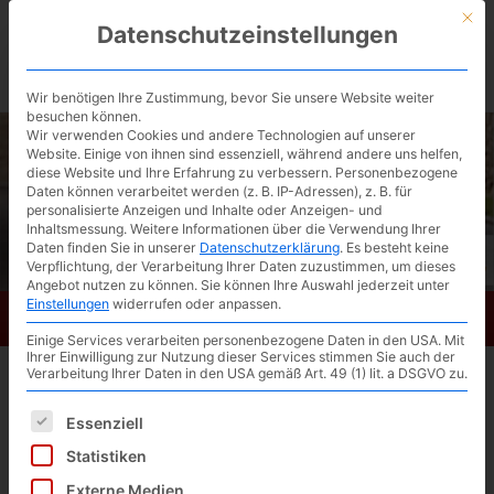
Skip
Mit d
Datenschutzeinstellungen
to
BIKESATTEL.de / kostenlose Ergonomie-
main
content
Beratung ▶︎
Wir benötigen Ihre Zustimmung, bevor Sie unsere Website weiter
besuchen können.
Wir verwenden Cookies und andere Technologien auf unserer
Website. Einige von ihnen sind essenziell, während andere uns helfen,
diese Website und Ihre Erfahrung zu verbessern.
Personenbezogene
Daten können verarbeitet werden (z. B. IP-Adressen), z. B. für
personalisierte Anzeigen und Inhalte oder Anzeigen- und
Inhaltsmessung.
Weitere Informationen über die Verwendung Ihrer
Daten finden Sie in unserer
Datenschutzerklärung
.
Es besteht keine
Verpflichtung, der Verarbeitung Ihrer Daten zuzustimmen, um dieses
Angebot nutzen zu können.
Sie können Ihre Auswahl jederzeit unter
Einstellungen
widerrufen oder anpassen.
Bikesattel.de
Toggl
Einige Services verarbeiten personenbezogene Daten in den USA. Mit
navig
Ihrer Einwilligung zur Nutzung dieser Services stimmen Sie auch der
Verarbeitung Ihrer Daten in den USA gemäß Art. 49 (1) lit. a DSGVO zu.
Body Glide Cycle Gesäßbalsam
Es folgt eine Liste der Service-Gruppen, für die eine Einwilligun
Essenziell
Statistiken
Externe Medien